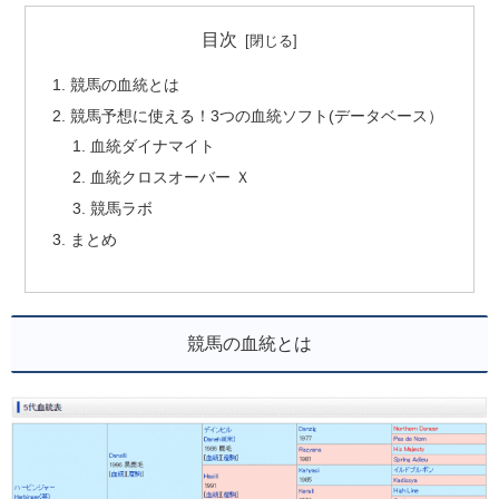
目次
競馬の血統とは
競馬予想に使える！3つの血統ソフト(データベース）
血統ダイナマイト
血統クロスオーバー Ｘ
競馬ラボ
まとめ
競馬の血統とは