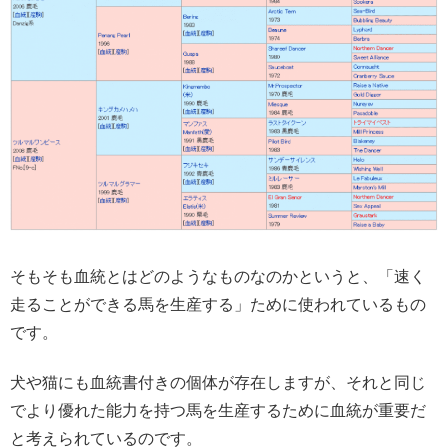
そもそも血統とはどのようなものなのかというと、「速く
走ることができる馬を生産する」ために使われているもの
です。
犬や猫にも血統書付きの個体が存在しますが、それと同じ
でより優れた能力を持つ馬を生産するために血統が重要だ
と考えられているのです。