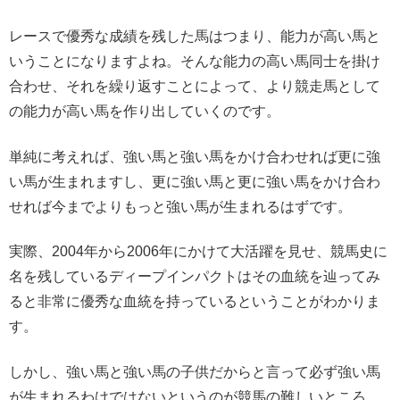
レースで優秀な成績を残した馬はつまり、能力が高い馬と
いうことになりますよね。そんな能力の高い馬同士を掛け
合わせ、それを繰り返すことによって、より競走馬として
の能力が高い馬を作り出していくのです。
単純に考えれば、強い馬と強い馬をかけ合わせれば更に強
い馬が生まれますし、更に強い馬と更に強い馬をかけ合わ
せれば今までよりもっと強い馬が生まれるはずです。
実際、2004年から2006年にかけて大活躍を見せ、競馬史に
名を残しているディープインパクトはその血統を辿ってみ
ると非常に優秀な血統を持っているということがわかりま
す。
しかし、強い馬と強い馬の子供だからと言って必ず強い馬
が生まれるわけではないというのが競馬の難しいところ。