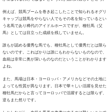
例えば、競馬ブームを巻き起こしたことで知られるオグリ
キャップは競馬をやらない人でもその名を知っているとい
う名馬であり稀代のアイドルホースですが、種牡馬（父
馬）としては目立った成績を残していません。
誰もが認める優秀な馬でも、種牡馬として優秀だとは限ら
ないのです。こればかりは誰にもわからないものなので、
血統は非常に奥が深いものなのだということがわかります
よね。
また、馬場は日本・ヨーロッパ・アメリカなどその土地に
よっても性質が異なります。日本で華々しい活躍を見せた
種牡馬だからと言ってヨーロッパで活躍するとは限らず、
逆もまた然りです。