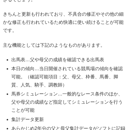
きちんと更新も行われており、不具合の修正やその他の細
かな修正も行われているため快適に使い続けることが可能
です。
主な機能としては下記のようなものがあります。
出馬表…父や母父の成績を確認できる出馬表
本日の傾向…当日開催されている競馬場の傾向を確認
可能。（確認可能項目：父、母父、枠番、馬番、脚
質、人気、騎手、調教師）
馬券シミュレーション…一般的なレース条件のほか、
父や母父の成績など指定してシミュレーションを行う
ことが可能
集計データ更新
あらかじめ2年分の父と母父集計データがソフトに記録