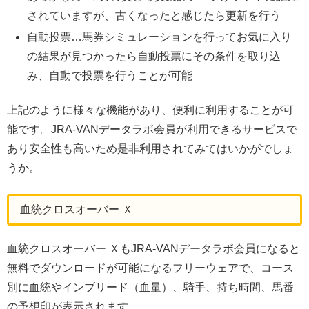
されていますが、古くなったと感じたら更新を行う
自動投票…馬券シミュレーションを行ってお気に入り
の結果が見つかったら自動投票にその条件を取り込
み、自動で投票を行うことが可能
上記のように様々な機能があり、便利に利用することが可
能です。JRA-VANデータラボ会員が利用できるサービスで
あり安全性も高いため是非利用されてみてはいかがでしょ
うか。
血統クロスオーバー Ｘ
血統クロスオーバー ＸもJRA-VANデータラボ会員になると
無料でダウンロードが可能になるフリーウェアで、コース
別に血統やインブリード（血量）、騎手、持ち時間、馬番
の予想印が表示されます。