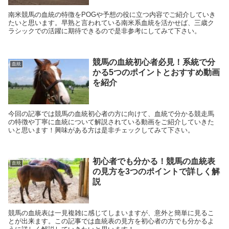
南米競馬の血統の特徴をPOGや予想の役に立つ内容でご紹介していき
たいと思います。早熟と言われている南米系血統を活かせば、三歳ク
ラシックでの活躍に期待できるので是非参考にしてみて下さい。
競馬の血統初心者必見！系統で分
血統
かる5つのポイントとおすすめ動画
を紹介
今回の記事では競馬の血統初心者の方に向けて、血統で分かる競走馬
の特徴や丁寧に血統について解説されている動画をご紹介していきた
いと思います！興味がある方は是非チェックしてみて下さい。
初心者でも分かる！競馬の血統表
血統
の見方を3つのポイントで詳しく解
説
競馬の血統表は一見複雑に感じてしまいますが、意外と簡単に見るこ
とが出来ます。この記事では血統表の見方を初心者の方でも分かるよ