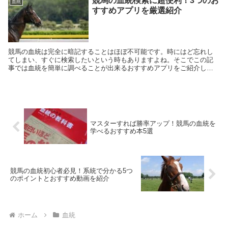
競馬の血統検索に超便利！3つのお
血統
すすめアプリを厳選紹介
競馬の血統は完全に暗記することはほぼ不可能です。時にはど忘れし
てしまい、すぐに検索したいという時もありますよね。そこでこの記
事では血統を簡単に調べることが出来るおすすめアプリをご紹介して
いきます。
マスターすれば勝率アップ！競馬の血統を
学べるおすすめ本5選
競馬の血統初心者必見！系統で分かる5つ
のポイントとおすすめ動画を紹介
ホーム
血統