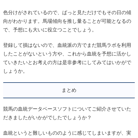
色分けがされているので、ぱっと見ただけでもその日の傾
向がわかります。馬場傾向を推し量ることが可能となるの
で、予想にも大いに役立つことでしょう。
登録して損はないので、血統派の方でまだ競馬ラボを利用
したことがないという方や、これから血統を予想に活かし
ていきたいとお考えの方は是非参考にしてみてはいかがで
しょうか。
まとめ
競馬の血統データベースソフトについてご紹介させていた
だきましたがいかがでしたでしょうか？
血統というと難しいもののように感じてしまいますが、実